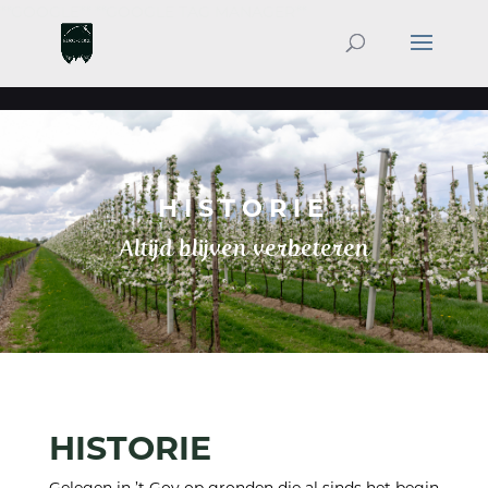
**GOOGLE**
**GOOGLE TAG MANAGER**
HISTORIE
Altijd blijven verbeteren
HISTORIE
Gelegen in ’t Goy op gronden die al sinds het begin