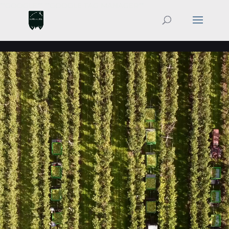
**GOOGLE**
**GOOGLE TAG MANAGER**