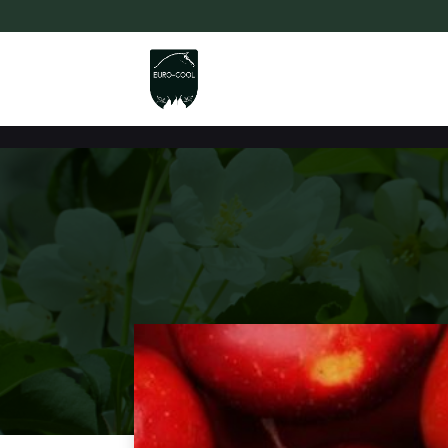
**GOOGLE**
**GOOGLE TAG MANAGER**